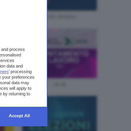
MONDO 1000 MIGLIA
s and process
personalised
services
ion data and
tners
’ processing
e your preferences
ersonal data may
TTAVI
LAB LAB
ces will apply to
 by returning to
Accept All