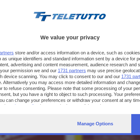
SPI INSIEME
CATTOLICA & DINTORNI
We value your privacy
artners
store and/or access information on a device, such as cookie
 as unique identifiers and standard information sent by a device for 
ntent, advertising and content measurement, audience research and 
 your permission we and our
1731 partners
may use precise geolocat
ugh device scanning. You may click to consent to our and our
1731 par
. Alternatively you may access more detailed information and chang
or to refuse consenting. Please note that some processing of your p
QUI RAFT
CONFINDUSTRIA BRESCIA - SETTEO
nsent, but you have a right to object to such processing. Your preferen
You can change your preferences or withdraw your consent at any time
ng the
privacy policy
button at the bottom of the webpage.
Manage Options