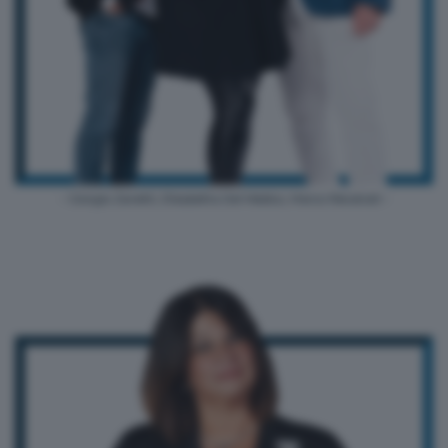
- Giorgio Zanetti, Elisabetta Del Medico, Marco Recalcati -