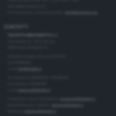
Orario nei giorni feriali: 9.00 - 12.30; 14.30 - 19.00
http://www.numerica.com
Per informazioni e richiesta preventivi:
clienti@numerica.com
CONTATTI
TELETUTTO BRESCIASETTE S.r.l.
Via Solferino 22 - 25121 Brescia
PARTITA IVA: 00790530174
Centralino Giornale di Brescia 03037901
Fax 0302884201
e-mail
info@teletutto.it
Tel. Redazione 0302884400 - 0302884412
Fax redazione 0302884401
e-mail
redazione@teletutto.it
Produzione e centro di produzione:
produzione@teletutto.it
Amministrazione e direzione:
direzione@teletutto.it
Marketing:
marketing@teletutto.it