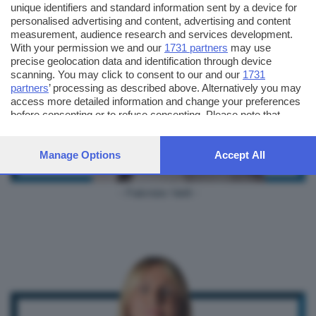
unique identifiers and standard information sent by a device for
personalised advertising and content, advertising and content
measurement, audience research and services development.
With your permission we and our
1731 partners
may use
precise geolocation data and identification through device
scanning. You may click to consent to our and our
1731
partners
’ processing as described above. Alternatively you may
access more detailed information and change your preferences
before consenting or to refuse consenting. Please note that
some processing of your personal data may not require your
consent, but you have a right to object to such processing. Your
preferences will apply to this website only. You can change your
Manage Options
Accept All
preferences or withdraw your consent at any time by returning
to this site and clicking the
privacy policy
button at the bottom of
- Fabrizio Valli -
the webpage.