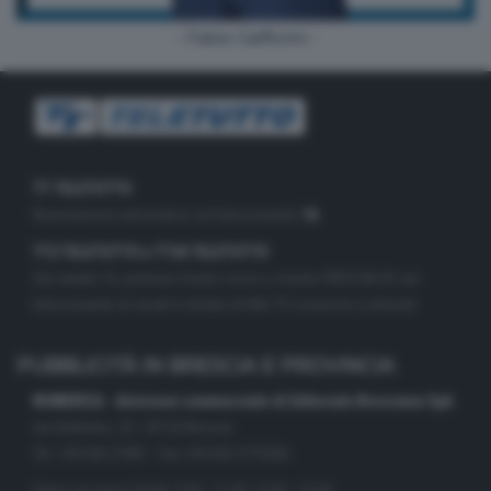
- Fabio Gafforini -
TT TELETUTTO
Numerazione automatica sul telecomando
16
TT2 TELETUTTO e TT24 TELETUTTO
Sul canale 16, premere il tasto rosso o il tasto FRECCIA SU sul
telecomando di smart tv dotate di Hbb TV connesse a internet
PUBBLICITÀ IN BRESCIA E PROVINCIA
NUMERICA - divisione commerciale di Editoriale Bresciana SpA
via Solferino, 22 - 25122 Brescia
Tel. +39.030.37401 - Fax +39.030.3772300