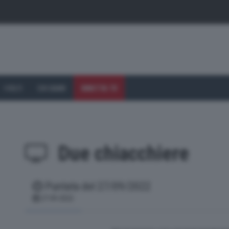
I VOLTI
CHI SIAMO
DIRETTA TV
Due chiacchiere
Puntata del 27/09/2022
(current)
27-09-2022