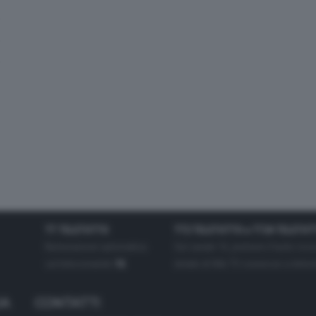
TT TELETUTTO
TT2 TELETUTTO e TT24 TELETUT
Numerazione automatica
Sul canale 16, premere il tasto ros
sul telecomando
16
dotate di Hbb TV connesse a intern
IA
CONTATTI