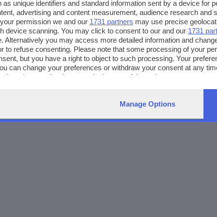
 as unique identifiers and standard information sent by a device for 
ntent, advertising and content measurement, audience research and 
 your permission we and our
1731 partners
may use precise geolocat
ugh device scanning. You may click to consent to our and our
1731 par
. Alternatively you may access more detailed information and chang
or to refuse consenting. Please note that some processing of your p
nsent, but you have a right to object to such processing. Your preferen
You can change your preferences or withdraw your consent at any time
ng the
privacy policy
button at the bottom of the webpage.
Manage Options