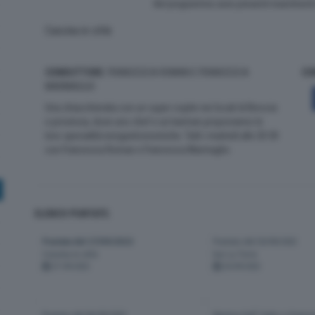
Nel programma sono presenti inserimenti d
Cascina in città
CONDUTTORE
: FRANCESCA ROMAN E FRANCESCA
CO
MARMAGLIO
Una chiacchierata con un super ospite nei locali di Brescia
e provincia, dove uno chef e un barman proporranno le
loro specialità enogastronomiche. Tutti i martedì alle 20:30
con Francesca Roman e Francesca Marmaglio
ELENCO PUNTATE:
Puntata del 27/09/2022
Puntata del 20/09/2022
Cascina in città
bar La Torre
27-09-2022
20-09-2022