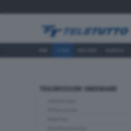
HOME
TT PLAY
VIDEO NEWS
PALINSESTO
TRASMISSIONI ONDEMAND
Ambiente Solaris
ATS Brescia news
Basket Time
Bassa Bresciana in tour