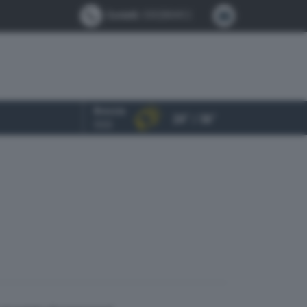
Contatti:
0302884412
Brescia
24° / 36°
OGGI