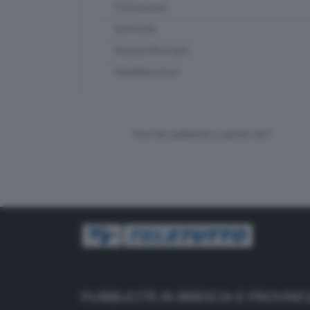
TG Economia
Tg Preview
Vacanze Bresciane
Valsabbia in tour
Vuoi fare pubblicità su questo sito?
PUBBLICITÀ IN BRESCIA E PROVINC