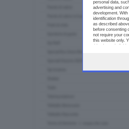
personal data, such
advertising and co
Parole di calcio
development. With
Parole di calcio in tour
identification thro
as described above
Punti di vista
before consenting 
Questioni di gusto
not require your co
this website only. 
Qui Raft
this site and clicki
Special Box Union Brescia
Speciali Elezioni 2023
Spi Insieme
Strabar
Team
Telemuoviamoci
Teletutto Benessere
Teletutto Racconta
Terme di Sirmione - L' acqua che cura