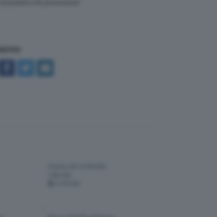
i prodotti a fini promozionali
NDIVIDI
Puntata del 13/09/2022
Cella 404
13-09-2022