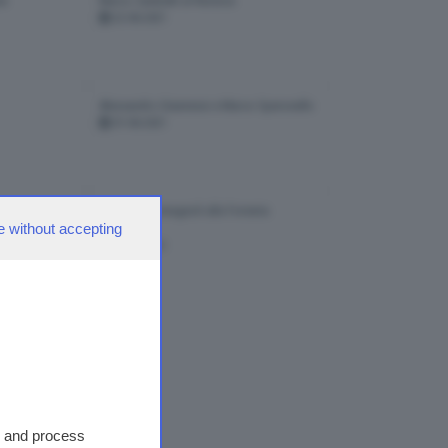
ne
Marco Zambelli al Reverso
22-06-2021
Alessandro Giannessi e Marco Speronello
01-06-2021
la 2.0
Riccardo Romagnoli alla Forneria
e without accepting
Tomasoni
27-04-2021
ate
2
s and process