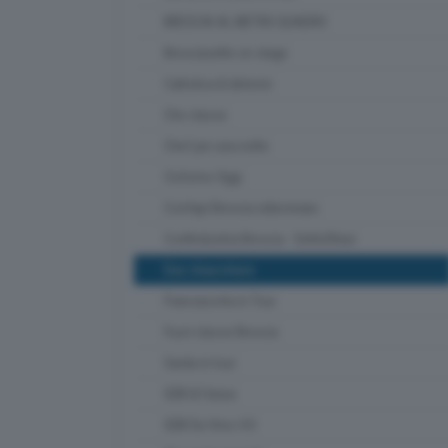
BRESCIA AL METRO QUADRO
Bresciasette on stage
Cattolica & dintorni
Che classe
Chef per una notte
Ciclismo Oggi
Confapi Brescia videonews
Confindustria Brescia - SetteOttavi
Due chiacchiere
Franciacorta in Tour
Fuori classe Brescia
Garda in tour
GDB & Futura
GDB Da Vinci 4.0