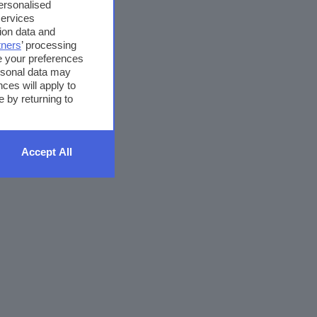
personalised
services
ion data and
tners
’ processing
e your preferences
ersonal data may
ces will apply to
 by returning to
Accept All