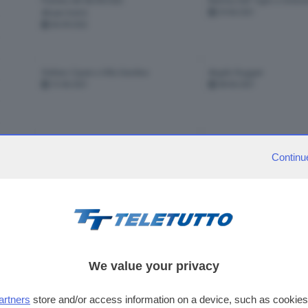
Puntata del 06/09/2022
Martina Dall' Oglio a Sirmio
Alisani bistrò
29-06-2021
06-09-2022
Stefano Cipani a Villa Giardino
Angelo Ruggeri
15-06-2021
08-06-2021
Locanda il Pesco
Cristian Presciutti a La Ruco
Continu
25-05-2021
04-05-2021
visibili 15 punt
pagina
1
di
We value your privacy
1
2
>
artners
store and/or access information on a device, such as cookie