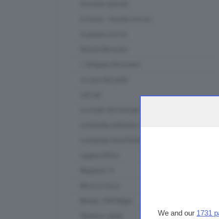
Gli eventi speciali
In forma - muoviti con noi
In piazza con noi
Itinerari Bresciani
L' Artigiano Bresciano
La casa del padel
Lab Lab
Le ricette del mercato contadino
Lombardia ambiente e clima
Lombardia Terra DiVino
Lugana DiVino
Magazine Tv
Messi a fuoco
Mondo 1000 Miglia
We and our
1731 p
Obiettivo salute