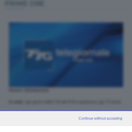
PRIME ORE
Genere: Informazione
In onda:
ogni giorno dalle 5.30 alle 8.30 a ripetizione ogni 15 minuti
La giornata di Teletutto si apre nel segno dell'informazione. Con
Continue without accepting
servizi rapidi e completi, in 15 minuti il telespettatore ha a
disposizione notizie, con servizi audio-video, sugli ultimi fatti di
cronaca. Dalle 5.30 alle 8.30, a ripetizione, "Prime Ore" offre al