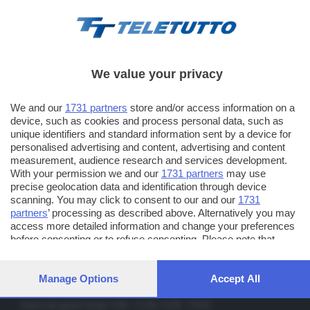
pubblico di Teletutto un'informazione veloce, essenziale, corredata
da adeguate e puntuali immagini.
We value your privacy
We and our
1731 partners
store and/or access information on a
TT TELETUTTO
device, such as cookies and process personal data, such as
Numerazione automatica sul telecomando
16
unique identifiers and standard information sent by a device for
personalised advertising and content, advertising and content
TT2 TELETUTTO e TT24 TELETUTTO
measurement, audience research and services development.
Sul canale 16, premere il tasto rosso o il tasto FRECCIA SU sul
With your permission we and our
1731 partners
may use
precise geolocation data and identification through device
telecomando di smart tv dotate di Hbb TV connesse a internet
scanning. You may click to consent to our and our
1731
partners
’ processing as described above. Alternatively you may
PUBBLICITÀ IN BRESCIA E PROVINCIA
access more detailed information and change your preferences
before consenting or to refuse consenting. Please note that
NUMERICA - divisione commerciale di Editoriale Bresciana SpA
some processing of your personal data may not require your
via Solferino, 22 - 25122 Brescia
consent, but you have a right to object to such processing. Your
preferences will apply to this website only. You can change your
Manage Options
Accept All
Tel. +39.030.37401 - Fax +39.030.3772300
preferences or withdraw your consent at any time by returning
to this site and clicking the
privacy policy
button at the bottom of
Orario nei giorni feriali: 9.00 - 12.30; 14.30 - 19.00