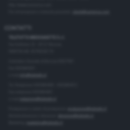
the webpage.
http://www.numerica.com
Per informazioni e richiesta preventivi:
clienti@numerica.com
CONTATTI
TELETUTTO BRESCIASETTE S.r.l.
Via Solferino 22 - 25121 Brescia
PARTITA IVA: 00790530174
Centralino Giornale di Brescia 03037901
Fax 0302884201
e-mail
info@teletutto.it
Tel. Redazione 0302884400 - 0302884412
Fax redazione 0302884401
e-mail
redazione@teletutto.it
Produzione e centro di produzione:
produzione@teletutto.it
Amministrazione e direzione:
direzione@teletutto.it
Marketing:
marketing@teletutto.it