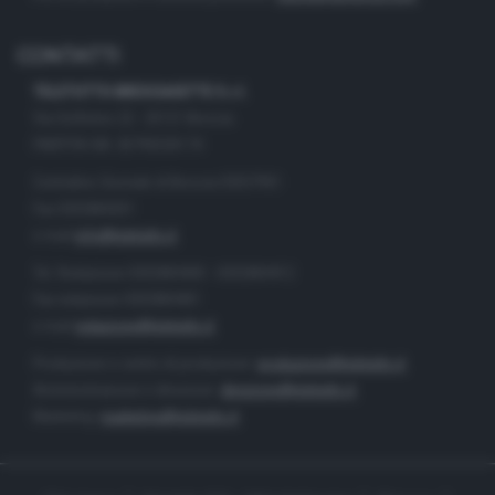
CONTATTI
TELETUTTO BRESCIASETTE S.r.l.
Via Solferino 22 - 25121 Brescia
PARTITA IVA: 00790530174
Centralino Giornale di Brescia 03037901
Fax 0302884201
e-mail
info@teletutto.it
Tel. Redazione 0302884400 - 0302884412
Fax redazione 0302884401
e-mail
redazione@teletutto.it
Produzione e centro di produzione:
produzione@teletutto.it
Amministrazione e direzione:
direzione@teletutto.it
Marketing:
marketing@teletutto.it