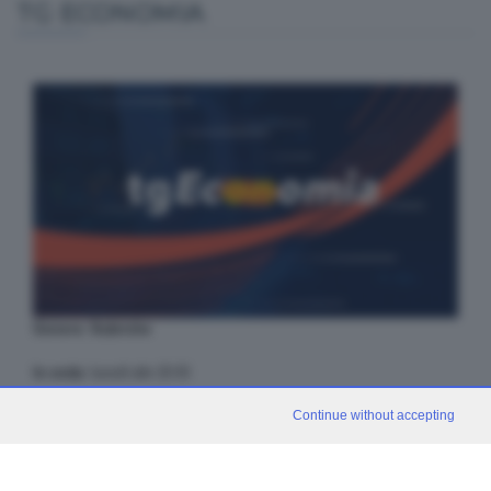
TG ECONOMIA
Genere: Rubriche
In onda:
lunedì alle 20:05
TG Economia: Il Tg interamente dedicato al mondo dell’economia. Le
Continue without accepting
aziende, i fatti, gli approfondimenti da Brescia e non solo. Un
appuntamento settimanale, il lunedì alle 20.05 e in replica il martedì
alle 10.00, con le informazioni più importanti.