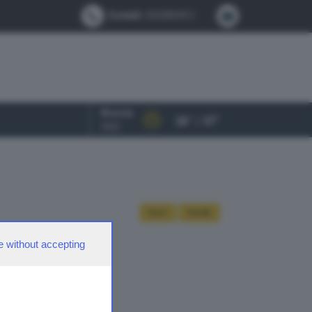
Contatti:
0302884412
Brescia
26° / 37°
OGGI
PLAY
PAUSE
e without accepting