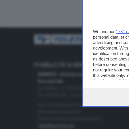
We and our
1731 p
personal data, such
advertising and co
development. With
identification thro
as described above
before consenting 
PUBBLICITÀ IN BRESCIA E PROVINC
not require your co
NUMERICA - divisione commerciale di Editoriale
this website only. 
this site and clicki
Bresciana SpA
via Solferino, 22 - 25122 Brescia
Tel. +39.030.37401 - Fax +39.030.3772300
Orario nei giorni feriali: 9.00 - 12.30; 14.30 - 19.00
http://www.numerica.com
Per informazioni e richiesta preventivi:
clienti@numerica.com