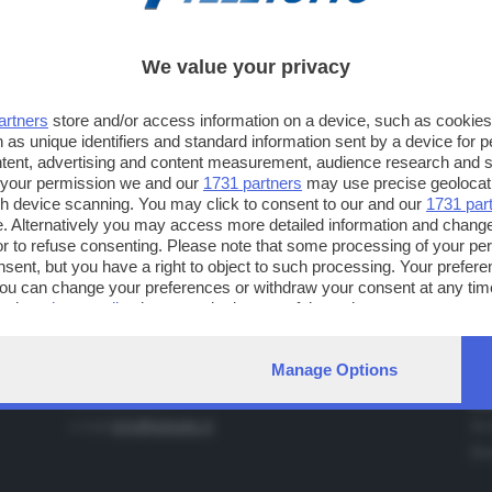
We value your privacy
artners
store and/or access information on a device, such as cookie
TT TELETUTTO
TT2 TELETUTTO e TT24 TELETUT
 as unique identifiers and standard information sent by a device for 
Numerazione automatica
Sul canale 16, premere il tasto ros
ntent, advertising and content measurement, audience research and 
 your permission we and our
1731 partners
may use precise geolocat
sul telecomando
16
dotate di Hbb TV connesse a intern
ugh device scanning. You may click to consent to our and our
1731 par
. Alternatively you may access more detailed information and chang
or to refuse consenting. Please note that some processing of your p
IA
CONTATTI
nsent, but you have a right to object to such processing. Your preferen
TELETUTTO BRESCIASETTE S.r.l.
Tel
You can change your preferences or withdraw your consent at any time
ng the
privacy policy
button at the bottom of the webpage.
Via Solferino 22 - 25121 Brescia
Fax
PARTITA IVA: 00790530174
e-m
Manage Options
Centralino Giornale di Brescia 03037901
Pro
Fax 0302884201
pro
e-mail
info@teletutto.it
Amm
Mar