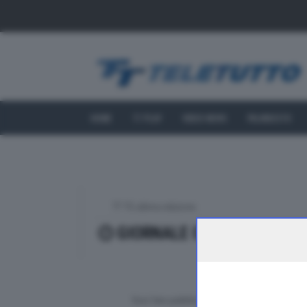
HOME
TT PLAY
VIDEO NEWS
PALINSESTO
TT TG ultima edizione
GIORNALE ORARIO
Vuoi fare pubblicità su questo sito?