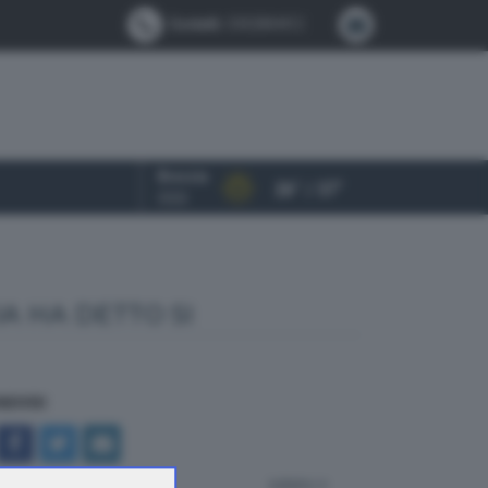
Contatti:
0302884412
Brescia
26° / 37°
OGGI
IA HA DETTO SI
NDIVIDI
indietro