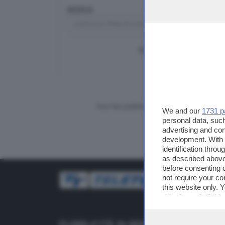
RICERCA
TUTTI I VIDEO
CERCA
Vuoi fare pubblicità su questo sito?
We and our
1731 p
personal data, such
advertising and co
development. With
identification thro
as described above
before consenting 
not require your co
this website only. 
this site and clicki