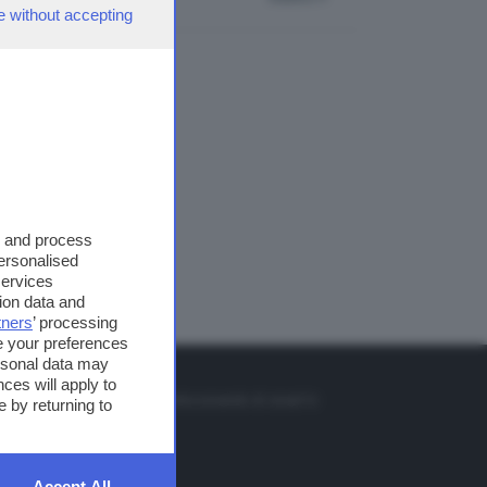
e without accepting
s and process
personalised
services
ion data and
tners
’ processing
e your preferences
ersonal data may
TO
ces will apply to
so o il tasto FRECCIA SU sul telecomando di smart tv
 by returning to
et
Accept All