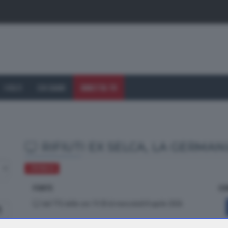
I VOLTI
CHI SIAMO
DIRETTA TV
RIFIUTI EX SELCA, LA GERMAN
CRONACA
FONTE
CO
dal TTG delle ore 19.30 di mercoledì 8 aprile 2026