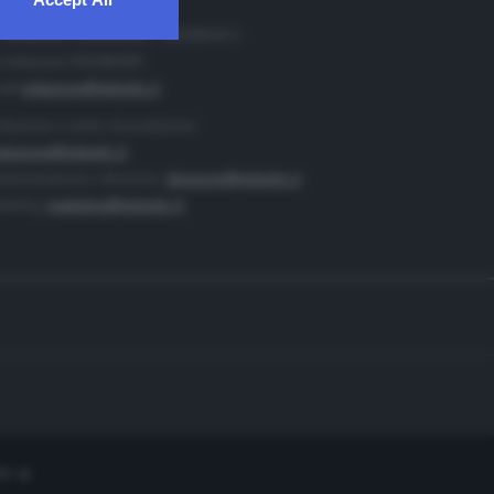
. Redazione 0302884400 - 0302884412
 redazione 0302884401
ail
redazione@teletutto.it
duzione e centro di produzione:
duzione@teletutto.it
inistrazione e direzione:
direzione@teletutto.it
keting:
marketing@teletutto.it
te