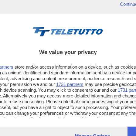
Continu
We value your privacy
artners
store and/or access information on a device, such as cookie
 as unique identifiers and standard information sent by a device for 
ntent, advertising and content measurement, audience research and 
 your permission we and our
1731 partners
may use precise geolocat
ugh device scanning. You may click to consent to our and our
1731 par
. Alternatively you may access more detailed information and chang
or to refuse consenting. Please note that some processing of your p
TT TELETUTTO
TT2 TELETUTTO e TT24 TELETUT
nsent, but you have a right to object to such processing. Your preferen
Numerazione automatica
Sul canale 16, premere il tasto ros
You can change your preferences or withdraw your consent at any time
ng the
privacy policy
button at the bottom of the webpage.
sul telecomando
16
dotate di Hbb TV connesse a intern
Manage Options