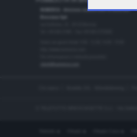
PUBBLICITÀ IN BRESCIA E PROVINC
NUMERICA - divisione commerciale di Editoriale
Bresciana SpA
via Solferino, 22 - 25122 Brescia
Tel. +39.030.37401 - Fax +39.030.3772300
Orario nei giorni feriali: 9.00 - 12.30; 14.30 - 19.00
http://www.numerica.com
Per informazioni e richiesta preventivi:
clienti@numerica.com
Chi siamo
Modello 231 - Whistleblowing
Pr
© TELETUTTO BRESCIASETTE S.r.l. - Via Solferi
Teletutto
Ottopiù
Ottopiù Casa
Ott