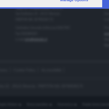
IA
CONTATTI
TELETUTTO BRESCIASETTE S.r.l.
Tel
Via Solferino 22 - 25121 Brescia
Fax
PARTITA IVA: 00790530174
e-m
Centralino Giornale di Brescia 03037901
Pro
Fax 0302884201
pro
e-mail
info@teletutto.it
Amm
Mar
ivacy
Cookie Policy
Accessibilità
no 22 - 25121 Brescia - PARTITA IVA: 00790530174
opiù Motori
Bresciaonline
Numerica
Radio bresciaset