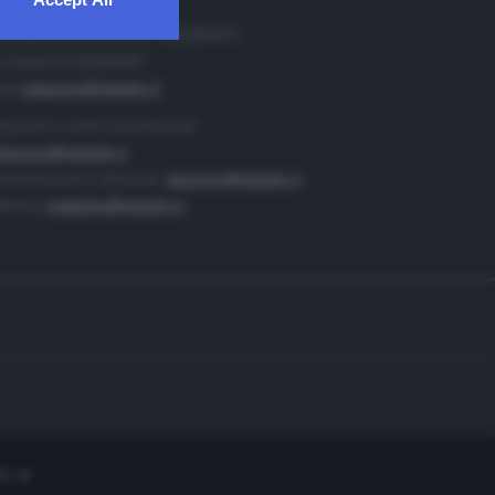
. Redazione 0302884400 - 0302884412
 redazione 0302884401
ail
redazione@teletutto.it
duzione e centro di produzione:
duzione@teletutto.it
inistrazione e direzione:
direzione@teletutto.it
keting:
marketing@teletutto.it
te