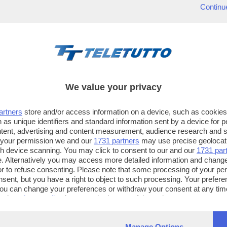
Continu
We value your privacy
artners
store and/or access information on a device, such as cookie
 as unique identifiers and standard information sent by a device for 
ntent, advertising and content measurement, audience research and 
 your permission we and our
1731 partners
may use precise geolocat
ugh device scanning. You may click to consent to our and our
1731 par
. Alternatively you may access more detailed information and chang
or to refuse consenting. Please note that some processing of your p
TT TELETUTTO
TT2 TELETUTTO e TT24 TELETUT
nsent, but you have a right to object to such processing. Your preferen
Numerazione automatica
Sul canale 16, premere il tasto ros
You can change your preferences or withdraw your consent at any time
ng the
privacy policy
button at the bottom of the webpage.
sul telecomando
16
dotate di Hbb TV connesse a intern
Manage Options