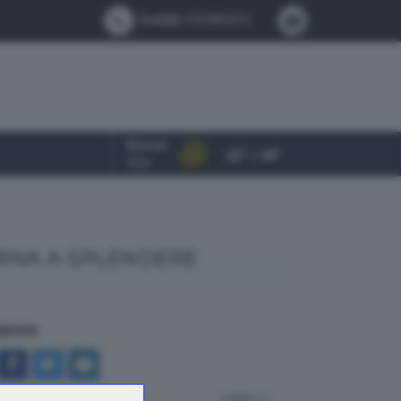
Contatti:
0302884412
Brescia
23° / 34°
OGGI
ORNA A SPLENDERE
NDIVIDI
indietro