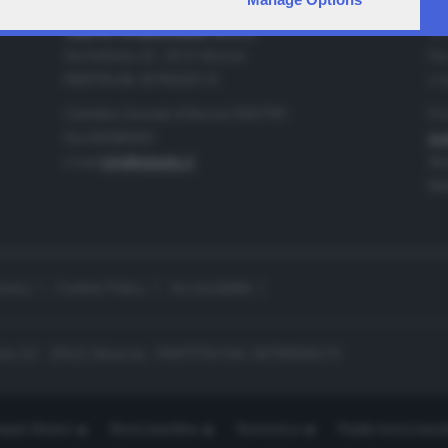
IA
CONTATTI
TELETUTTO BRESCIASETTE S.r.l.
Tel
Via Solferino 22 - 25121 Brescia
Fax
PARTITA IVA: 00790530174
e-m
Centralino Giornale di Brescia 03037901
Pro
Fax 0302884201
pro
e-mail
info@teletutto.it
Amm
Mar
ivacy
Cookie Policy
Accessibilità
no 22 - 25121 Brescia - PARTITA IVA: 00790530174
opiù Motori
Bresciaonline
Numerica
Radio bresciaset