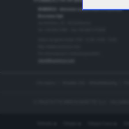
PUBBLICITÀ IN BRESCIA E PROVINC
NUMERICA - divisione commerciale di Editoriale
Bresciana SpA
via Solferino, 22 - 25122 Brescia
Tel. +39.030.37401 - Fax +39.030.3772300
Orario nei giorni feriali: 9.00 - 12.30; 14.30 - 19.00
http://www.numerica.com
Per informazioni e richiesta preventivi:
clienti@numerica.com
Chi siamo
Modello 231 - Whistleblowing
Pr
© TELETUTTO BRESCIASETTE S.r.l. - Via Solferi
Teletutto
Ottopiù
Ottopiù Casa
Ott