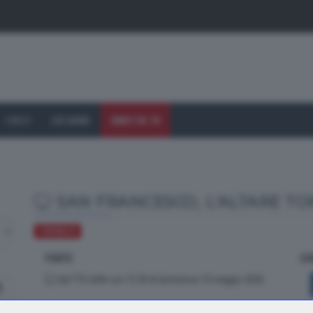
I VOLTI
CHI SIAMO
DIRETTA TV
SAN FRANCESCO, L'ALTARE T
CRONACA
FONTE
CO
dal TTG delle ore 12.30 di domenica 10 maggio 2026