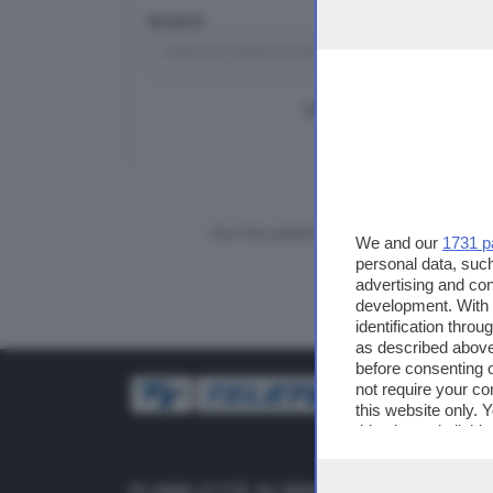
RICERCA
TUTTI I VIDEO
CERCA
Vuoi fare pubblicità su questo sito?
We and our
1731 p
personal data, such
advertising and co
development. With
identification thro
as described above
before consenting 
not require your co
this website only. 
this site and clicki