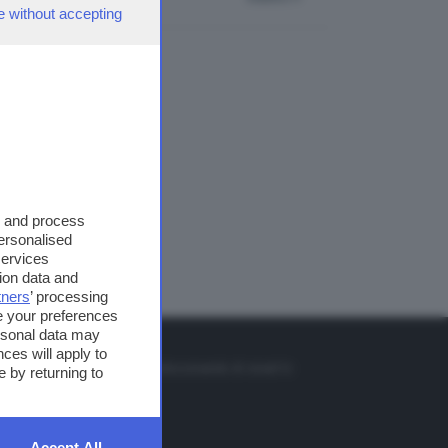
e without accepting
s and process
personalised
services
ion data and
tners
’ processing
e your preferences
ersonal data may
TO
ces will apply to
so o il tasto FRECCIA SU sul telecomando di smart tv
 by returning to
et
Accept All