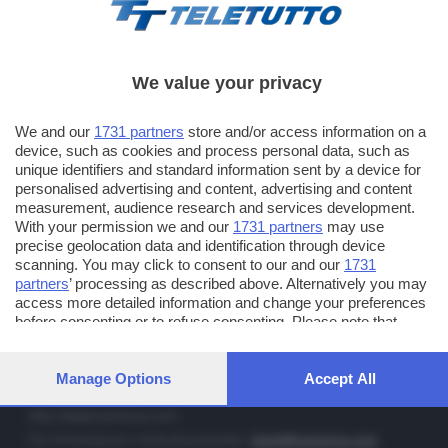
We value your privacy
TT TELETUTTO
We and our
1731 partners
store and/or access information on a
Numerazione automatica sul telecomando
16
device, such as cookies and process personal data, such as
unique identifiers and standard information sent by a device for
TT2 TELETUTTO e TT24 TELETUTTO
personalised advertising and content, advertising and content
Sul canale 16, premere il tasto rosso o il tasto FRECCIA SU sul
measurement, audience research and services development.
telecomando di smart tv dotate di Hbb TV connesse a internet
With your permission we and our
1731 partners
may use
precise geolocation data and identification through device
scanning. You may click to consent to our and our
1731
PUBBLICITÀ IN BRESCIA E PROVINCIA
partners
’ processing as described above. Alternatively you may
access more detailed information and change your preferences
NUMERICA - divisione commerciale di Editoriale Bresciana SpA
before consenting or to refuse consenting. Please note that
via Solferino, 22 - 25122 Brescia
some processing of your personal data may not require your
Tel. +39.030.37401 - Fax +39.030.3772300
consent, but you have a right to object to such processing. Your
preferences will apply to this website only. You can change your
Manage Options
Accept All
Orario nei giorni feriali: 9.00 - 12.30; 14.30 - 19.00
preferences or withdraw your consent at any time by returning
to this site and clicking the
privacy policy
button at the bottom of
http://www.numerica.com
the webpage.
Per informazioni e richiesta preventivi:
clienti@numerica.com