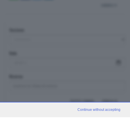
indietro
Sezione
Data
Ricerca
TUTTI I VIDEO
CERCA
Continue without accepting