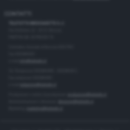
CONTATTI
TELETUTTO BRESCIASETTE S.r.l.
Via Solferino 22 - 25121 Brescia
PARTITA IVA: 00790530174
Centralino Giornale di Brescia 03037901
Fax 0302884201
e-mail
info@teletutto.it
Tel. Redazione 0302884400 - 0302884412
Fax redazione 0302884401
e-mail
redazione@teletutto.it
Produzione e centro di produzione:
produzione@teletutto.it
Amministrazione e direzione:
direzione@teletutto.it
Marketing:
marketing@teletutto.it