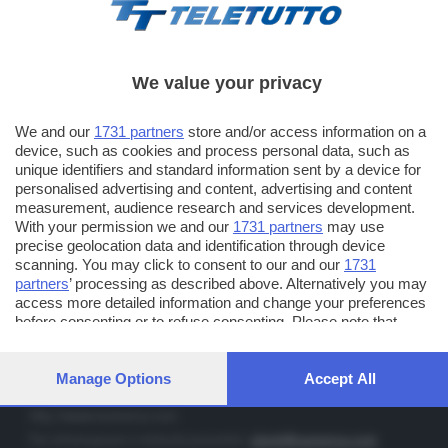
We value your privacy
TT TELETUTTO
We and our
1731 partners
store and/or access information on a
Numerazione automatica sul telecomando
16
device, such as cookies and process personal data, such as
unique identifiers and standard information sent by a device for
TT2 TELETUTTO e TT24 TELETUTTO
personalised advertising and content, advertising and content
Sul canale 16, premere il tasto rosso o il tasto FRECCIA SU sul
measurement, audience research and services development.
telecomando di smart tv dotate di Hbb TV connesse a internet
With your permission we and our
1731 partners
may use
precise geolocation data and identification through device
scanning. You may click to consent to our and our
1731
PUBBLICITÀ IN BRESCIA E PROVINCIA
partners
’ processing as described above. Alternatively you may
access more detailed information and change your preferences
NUMERICA - divisione commerciale di Editoriale Bresciana SpA
before consenting or to refuse consenting. Please note that
via Solferino, 22 - 25122 Brescia
some processing of your personal data may not require your
Tel. +39.030.37401 - Fax +39.030.3772300
consent, but you have a right to object to such processing. Your
preferences will apply to this website only. You can change your
Manage Options
Accept All
Orario nei giorni feriali: 9.00 - 12.30; 14.30 - 19.00
preferences or withdraw your consent at any time by returning
to this site and clicking the
privacy policy
button at the bottom of
http://www.numerica.com
the webpage.
Per informazioni e richiesta preventivi:
clienti@numerica.com