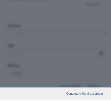
indietro
Sezione
Data
Ricerca
TUTTI I VIDEO
CERCA
Continue without accepting