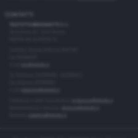
CONTATTI
TELETUTTO BRESCIASETTE S.r.l.
Via Solferino 22 - 25121 Brescia
PARTITA IVA: 00790530174
Centralino Giornale di Brescia 03037901
Fax 0302884201
e-mail
info@teletutto.it
Tel. Redazione 0302884400 - 0302884412
Fax redazione 0302884401
e-mail
redazione@teletutto.it
Produzione e centro di produzione:
produzione@teletutto.it
Amministrazione e direzione:
direzione@teletutto.it
Marketing:
marketing@teletutto.it