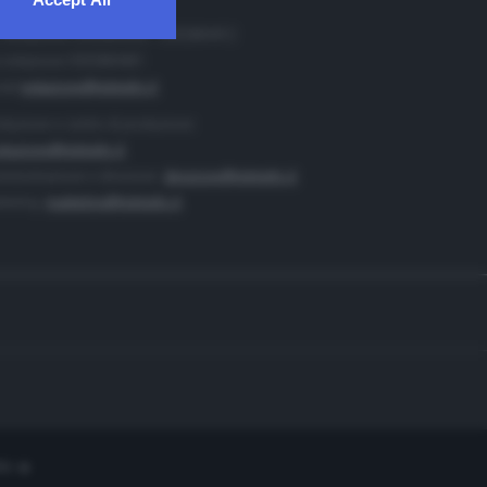
. Redazione 0302884400 - 0302884412
 redazione 0302884401
ail
redazione@teletutto.it
duzione e centro di produzione:
duzione@teletutto.it
inistrazione e direzione:
direzione@teletutto.it
keting:
marketing@teletutto.it
te