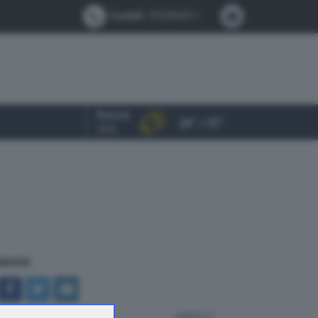
Contatti:
0302884412
Brescia
24° / 37°
OGGI
NDIVIDI
indietro