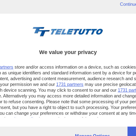
Continu
We value your privacy
artners
store and/or access information on a device, such as cookie
 as unique identifiers and standard information sent by a device for 
ntent, advertising and content measurement, audience research and 
 your permission we and our
1731 partners
may use precise geolocat
ugh device scanning. You may click to consent to our and our
1731 par
. Alternatively you may access more detailed information and chang
or to refuse consenting. Please note that some processing of your p
TT TELETUTTO
TT2 TELETUTTO e TT24 TELETUT
nsent, but you have a right to object to such processing. Your preferen
Numerazione automatica
Sul canale 16, premere il tasto ros
You can change your preferences or withdraw your consent at any time
ng the
privacy policy
button at the bottom of the webpage.
sul telecomando
16
dotate di Hbb TV connesse a intern
Manage Options