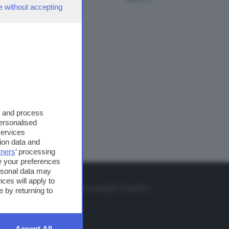
e without accepting
s and process
personalised
services
ion data and
tners
’ processing
e your preferences
ersonal data may
TO
ces will apply to
so o il tasto FRECCIA SU sul telecomando di smart tv
 by returning to
et
Accept All