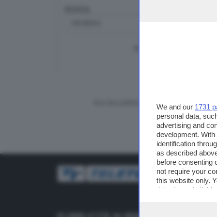
RICERCA
TUTTI I VIDEO
CERCA
Vuoi fare pubblicità su questo sito?
We and our
1731 p
personal data, such
advertising and co
development. With
identification thro
as described above
before consenting 
not require your co
this website only. 
this site and clicki