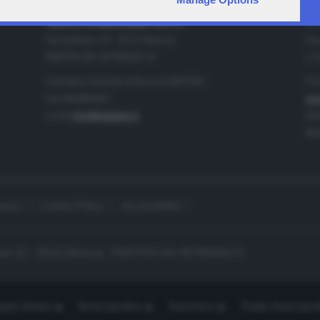
IA
CONTATTI
TELETUTTO BRESCIASETTE S.r.l.
Tel
Via Solferino 22 - 25121 Brescia
Fax
PARTITA IVA: 00790530174
e-m
Centralino Giornale di Brescia 03037901
Pro
Fax 0302884201
pro
e-mail
info@teletutto.it
Amm
Mar
ivacy
Cookie Policy
Accessibilità
no 22 - 25121 Brescia - PARTITA IVA: 00790530174
opiù Motori
Bresciaonline
Numerica
Radio bresciaset