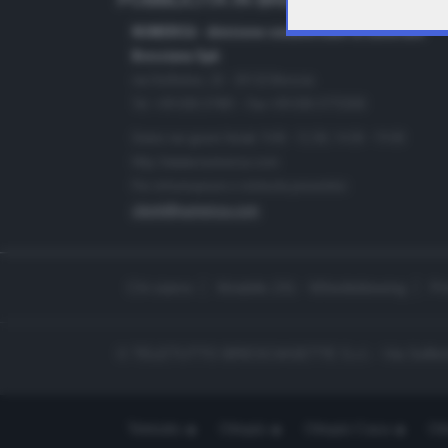
PUBBLICITÀ IN BRESCIA E PROVINC
NUMERICA - divisione commerciale di Editoriale
Bresciana SpA
via Solferino, 22 - 25122 Brescia
Tel. +39.030.37401 - Fax +39.030.3772300
Orario nei giorni feriali: 9.00 - 12.30; 14.30 - 19.00
http://www.numerica.com
Per informazioni e richiesta preventivi:
clienti@numerica.com
Chi siamo
Modello 231 - Whistleblowing
Pr
© TELETUTTO BRESCIASETTE S.r.l. - Via Solferi
Teletutto
Ottopiù
Ottopiù Casa
Ott