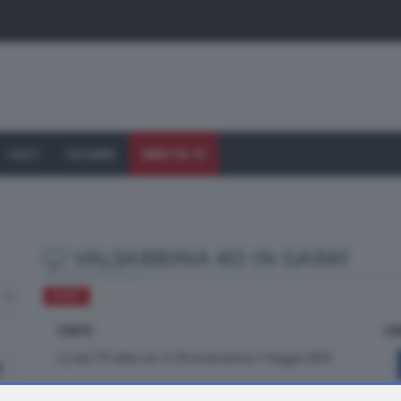
I VOLTI
CHI SIAMO
DIRETTA TV
VALSABBINA KO IN GARA1
SPORT
FONTE
CO
dal TTG delle ore 12.30 di domenica 7 maggio 2023