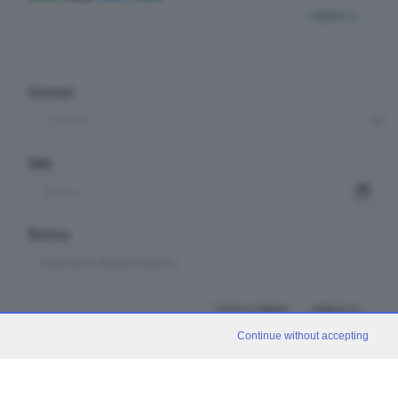
indietro
Sezione
Data
Ricerca
TUTTI I VIDEO
CERCA
Continue without accepting