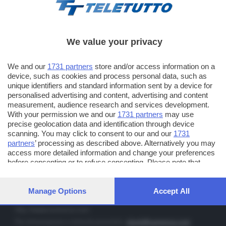
We value your privacy
TT TELETUTTO
We and our
1731 partners
store and/or access information on a
Numerazione automatica sul telecomando
16
device, such as cookies and process personal data, such as
unique identifiers and standard information sent by a device for
TT2 TELETUTTO e TT24 TELETUTTO
personalised advertising and content, advertising and content
Sul canale 16, premere il tasto rosso o il tasto FRECCIA SU sul
measurement, audience research and services development.
telecomando di smart tv dotate di Hbb TV connesse a internet
With your permission we and our
1731 partners
may use
precise geolocation data and identification through device
scanning. You may click to consent to our and our
1731
PUBBLICITÀ IN BRESCIA E PROVINCIA
partners
’ processing as described above. Alternatively you may
access more detailed information and change your preferences
NUMERICA - divisione commerciale di Editoriale Bresciana SpA
before consenting or to refuse consenting. Please note that
via Solferino, 22 - 25122 Brescia
some processing of your personal data may not require your
Tel. +39.030.37401 - Fax +39.030.3772300
consent, but you have a right to object to such processing. Your
preferences will apply to this website only. You can change your
Manage Options
Accept All
Orario nei giorni feriali: 9.00 - 12.30; 14.30 - 19.00
preferences or withdraw your consent at any time by returning
to this site and clicking the
privacy policy
button at the bottom of
http://www.numerica.com
the webpage.
Per informazioni e richiesta preventivi:
clienti@numerica.com