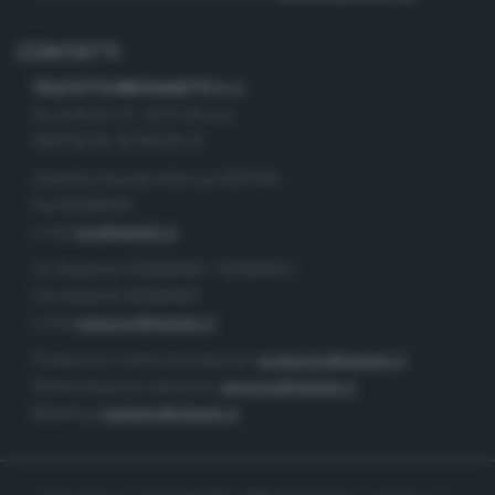
CONTATTI
TELETUTTO BRESCIASETTE S.r.l.
Via Solferino 22 - 25121 Brescia
PARTITA IVA: 00790530174
Centralino Giornale di Brescia 03037901
Fax 0302884201
e-mail
info@teletutto.it
Tel. Redazione 0302884400 - 0302884412
Fax redazione 0302884401
e-mail
redazione@teletutto.it
Produzione e centro di produzione:
produzione@teletutto.it
Amministrazione e direzione:
direzione@teletutto.it
Marketing:
marketing@teletutto.it