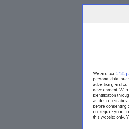
S
BA
We and our
1731 p
personal data, such
advertising and co
development. With
identification thro
as described above
before consenting 
S
not require your co
RI
this website only. 
UF
this site and clicki