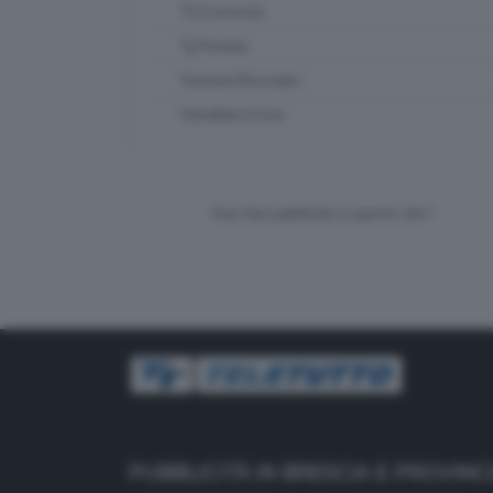
TG Economia
Tg Preview
Vacanze Bresciane
Valsabbia in tour
Vuoi fare pubblicità su questo sito?
PUBBLICITÀ IN BRESCIA E PROVINC