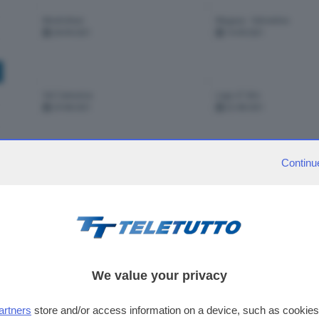
Montichiari
Magasa - Valvestino
28-09-2021
14-09-2021
Val Camonica
Lago d' Idro
29-08-2021
22-08-2021
Continu
visibili 22 punt
pagina
1
di
1
2
>
We value your privacy
artners
store and/or access information on a device, such as cookie