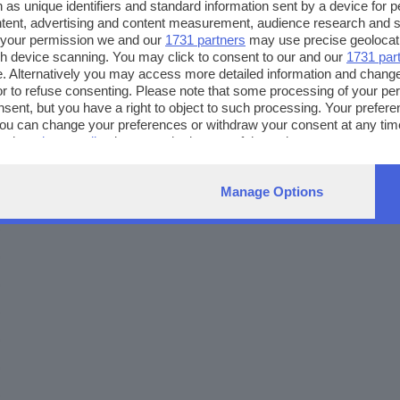
 as unique identifiers and standard information sent by a device for 
ntent, advertising and content measurement, audience research and 
 your permission we and our
1731 partners
may use precise geolocat
ugh device scanning. You may click to consent to our and our
1731 par
. Alternatively you may access more detailed information and chang
or to refuse consenting. Please note that some processing of your p
nsent, but you have a right to object to such processing. Your preferen
You can change your preferences or withdraw your consent at any time
ng the
privacy policy
button at the bottom of the webpage.
Manage Options