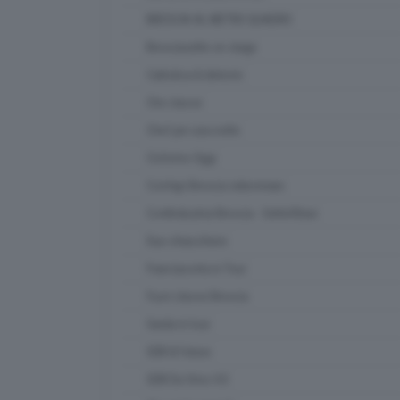
BRESCIA AL METRO QUADRO
Bresciasette on stage
Cattolica & dintorni
Che classe
Chef per una notte
Ciclismo Oggi
Confapi Brescia videonews
Confindustria Brescia - SetteOttavi
Due chiacchiere
Franciacorta in Tour
Fuori classe Brescia
Garda in tour
GDB & Futura
GDB Da Vinci 4.0