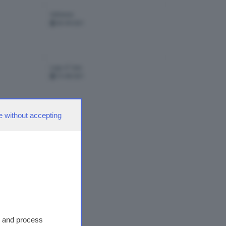
Valtenesi
05-09-2021
Lago d' Iseo
15-08-2021
e without accepting
ate
2
s and process