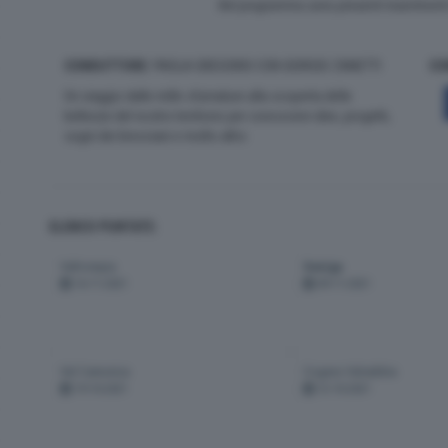
Nel programma sono presenti inserimenti d
CONDUTTORE
: PAOLA GREGORIO CON GIORGIO ZANETTI
CO
Un viaggio dalle mille sfumature alla scoperta delle
bellezze del nostro territorio per conoscere idee, progetti,
sogni dei bresciani e molto altro
ELENCO PUNTATE:
Valtrompia
Seniga
16-11-2021
09-11-2021
Val Camonica
Cogess Valsabbia
19-10-2021
12-10-2021