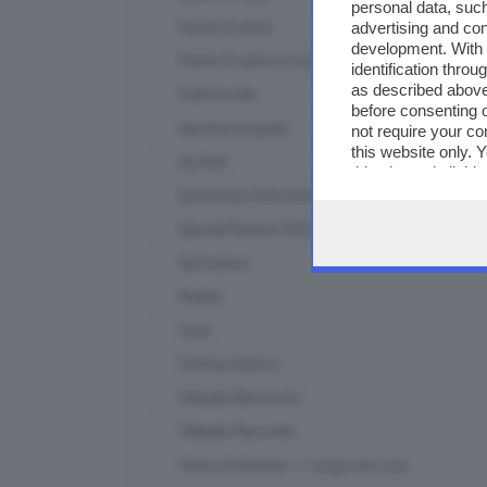
personal data, such
advertising and co
Parole di calcio
development. With
Parole di calcio in tour
identification thro
as described above
Punti di vista
before consenting 
Questioni di gusto
not require your co
this website only. 
Qui Raft
this site and clicki
Special Box Union Brescia
Speciali Elezioni 2023
Spi Insieme
Strabar
Team
Telemuoviamoci
Teletutto Benessere
Teletutto Racconta
Terme di Sirmione - L' acqua che cura