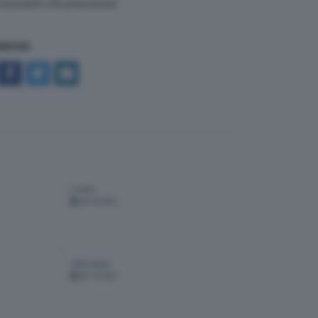
i prodotti a fini promozionali
NDIVIDI
Lonato
26-10-2021
Valtrompia
05-10-2021