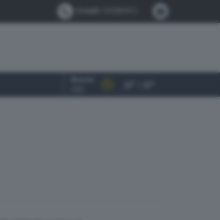
Contatti:
0302884412
Brescia
27° / 37°
OGGI