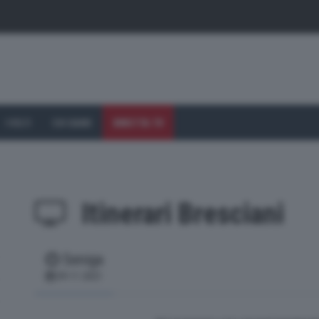
I VOLTI
CHI SIAMO
DIRETTA TV
Itinerari Bresciani
Seniga
(current)
09-11-2021