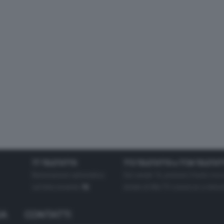
TT TELETUTTO
TT2 TELETUTTO e TT24 TELETUT
Numerazione automatica
Sul canale 16, premere il tasto ros
sul telecomando
16
dotate di Hbb TV connesse a intern
IA
CONTATTI