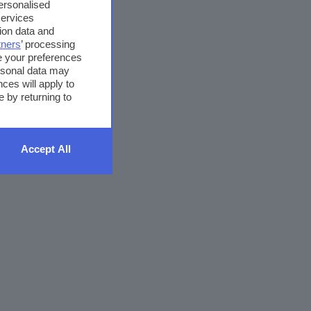
personalised
services
ion data and
tners
’ processing
e your preferences
ersonal data may
ces will apply to
 by returning to
Accept All