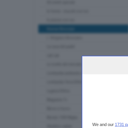
Gli eventi speciali
In forma - muoviti con noi
In piazza con noi
Itinerari Bresciani
L' Artigiano Bresciano
La casa del padel
Lab Lab
Le ricette del mercato contadino
Lombardia ambiente e clima
Lombardia Terra DiVino
Lugana DiVino
Magazine Tv
Messi a fuoco
Mondo 1000 Miglia
We and our
1731 p
Obiettivo salute