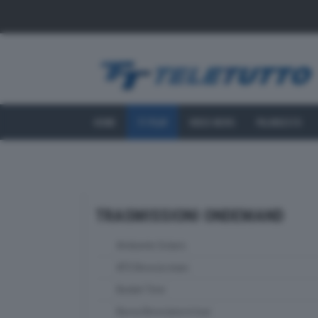
HOME
TT PLAY
VIDEO NEWS
PALINSESTO
TRASMISSIONI ONDEMAND
Ambiente Solaris
ATS Brescia news
Basket Time
Bassa Bresciana in tour