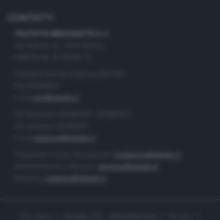
CONTATTI
TELETUTTO BRESCIASETTE S.r.l.
Via Solferino 22 - 25121 Brescia
PARTITA IVA: 00790530174
Centralino Giornale di Brescia 03037901
Fax 0302884201
e-mail
info@teletutto.it
Tel. Redazione 0302884400 - 0302884412
Fax redazione 0302884401
e-mail
redazione@teletutto.it
Produzione e centro di produzione:
produzione@teletutto.it
Amministrazione e direzione:
direzione@teletutto.it
Marketing:
marketing@teletutto.it
Chi siamo
Modello 231 - Whistleblowing
Privacy