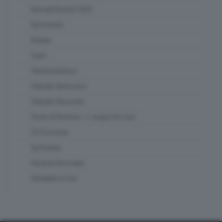
Speciali Elezioni 2023
Spi Insieme
Strabar
Team
Telemuoviamoci
Teletutto Benessere
Teletutto Racconta
Terme di Sirmione - L' acqua che cura
TG Economia
Tg Preview
Vacanze Bresciane
Valsabbia in tour