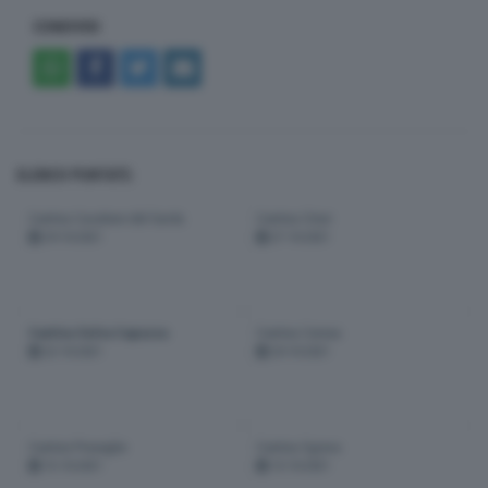
CONDIVIDI
ELENCO PUNTATE:
Cantina Cavaliere del Garda
Cantina Citari
29-10-2021
27-10-2021
Cantina Selva Capuzza
Cantina Ceresa
22-10-2021
20-10-2021
Cantine Preseglie
Cantina Sgreva
15-10-2021
13-10-2021