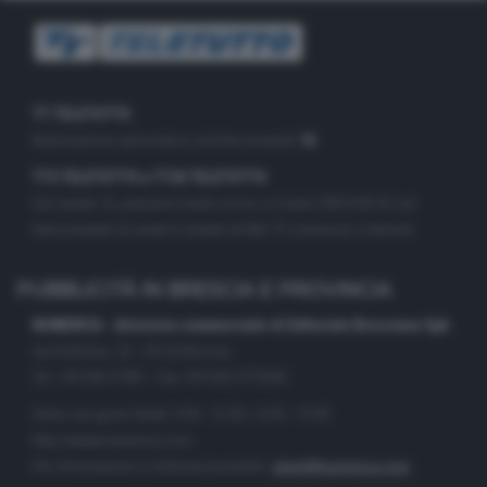
TT TELETUTTO
Numerazione automatica sul telecomando
16
TT2 TELETUTTO e TT24 TELETUTTO
Sul canale 16, premere il tasto rosso o il tasto FRECCIA SU sul
telecomando di smart tv dotate di Hbb TV connesse a internet
PUBBLICITÀ IN BRESCIA E PROVINCIA
NUMERICA - divisione commerciale di Editoriale Bresciana SpA
via Solferino, 22 - 25122 Brescia
Tel. +39.030.37401 - Fax +39.030.3772300
Orario nei giorni feriali: 9.00 - 12.30; 14.30 - 19.00
http://www.numerica.com
Per informazioni e richiesta preventivi:
clienti@numerica.com