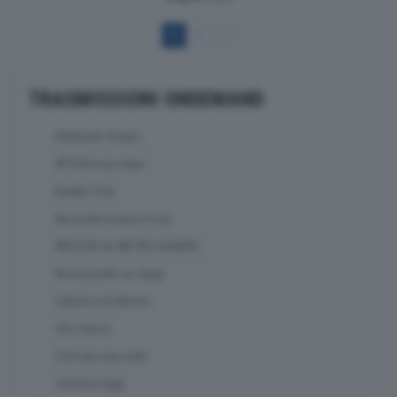
1
2
>
TRASMISSIONI ONDEMAND
Ambiente Solaris
ATS Brescia news
Basket Time
Bassa Bresciana in tour
BRESCIA AL METRO QUADRO
Bresciasette on stage
Cattolica & dintorni
Che classe
Chef per una notte
Ciclismo Oggi