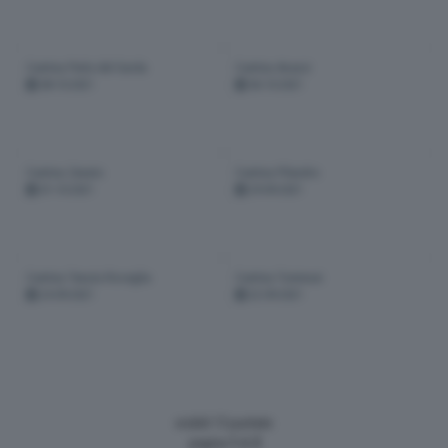
Cantina Perla del Garda
Cantina Avanzi
08-10-2021
06-10-2021
Cantina Zenato
Cantina Pilandro
01-10-2021
29-09-2021
Cantina Tenuta Roveglia
Cantina Tommasi
24-09-2021
22-09-2021
visibili 13 puntate
pagina
1
di
2