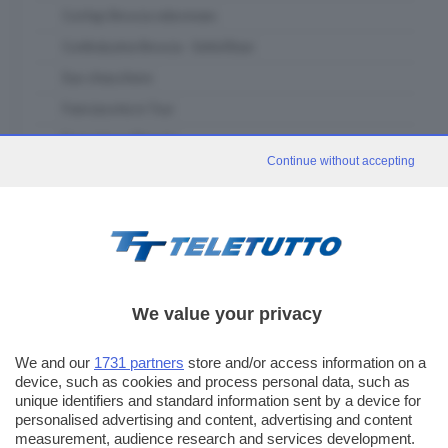
Confapi Brescia videonews
Confindustria Brescia - SetteOttavi
Due chiacchiere
Franciacorta in Tour
Fuori classe Brescia
Continue without accepting
Garda in tour
GDB & Futura
GDB Da Vinci 4.0
Gli eventi speciali
In forma - muoviti con noi
We value your privacy
In piazza con noi
Itinerari Bresciani
We and our
1731 partners
store and/or access information on a
device, such as cookies and process personal data, such as
L' Artigiano Bresciano
unique identifiers and standard information sent by a device for
personalised advertising and content, advertising and content
La casa del padel
measurement, audience research and services development.