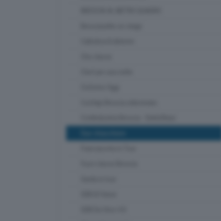
BRESCIA AL METRO QUADRO
Bresciasette on stage
Cattolica & dintorni
Che classe
Chef per una notte
Ciclismo Oggi
Confapi Brescia videonews
Confindustria Brescia - SetteOttavi
Due chiacchiere
Franciacorta in Tour
Fuori classe Brescia
Garda in tour
GDB & Futura
GDB Da Vinci 4.0