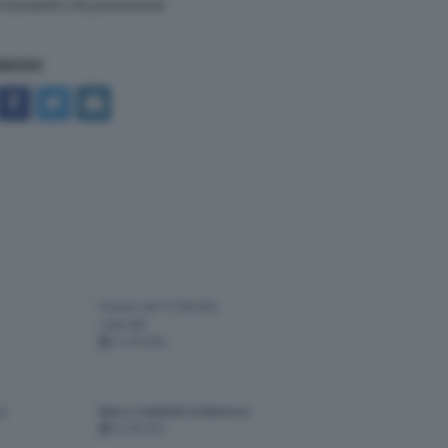
i prodotti a fini promozionali
NDIVIDI
Puntata del 13/09/2022
Cella 404
13-09-2022
ne
Marco Zambelli al Reverso
22-06-2021