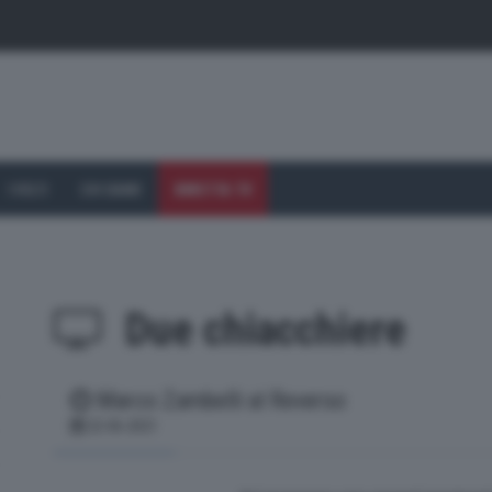
I VOLTI
CHI SIAMO
DIRETTA TV
Due chiacchiere
Marco Zambelli al Reverso
(current)
22-06-2021