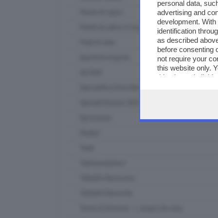
personal data, such
advertising and co
Parole di calcio
development. With
Parole di calcio in tour
identification thro
as described above
Punti di vista
before consenting 
Questioni di gusto
not require your co
this website only. 
Qui Raft
this site and clicki
Special Box Union Brescia
Speciali Elezioni 2023
Spi Insieme
Strabar
Team
Telemuoviamoci
Teletutto Benessere
Teletutto Racconta
Terme di Sirmione - L' acqua che cura