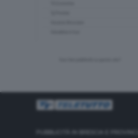
TG Economia
Tg Preview
Vacanze Bresciane
Valsabbia in tour
Vuoi fare pubblicità su questo sito?
PUBBLICITÀ IN BRESCIA E PROVINC