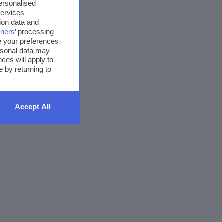
personalised
services
ion data and
tners
’ processing
e your preferences
ersonal data may
ces will apply to
 by returning to
Accept All