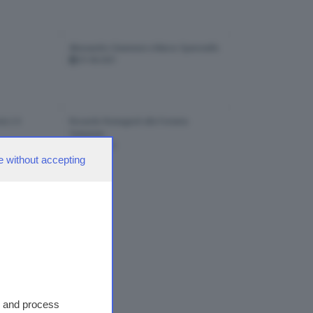
Alessandro Giannessi e Marco Speronello
01-06-2021
la 2.0
Riccardo Romagnoli alla Forneria
Tomasoni
27-04-2021
e without accepting
ate
2
s and process