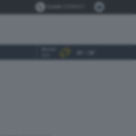
Contatti:
0302884412
Brescia
24° / 36°
OGGI