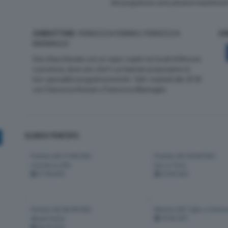
Nel programma sono presenti inserimenti d
CONDUTTORE
: FRANCESCA ROMAN E FRANCESCA
CO
MARMAGLIO
Una chiacchierata con un super ospite nei locali di Brescia
e provincia, dove uno chef e un barman proporranno le
loro specialità enogastronomiche. Tutti i martedì alle 20:30
con Francesca Roman e Francesca Marmaglio
ELENCO PUNTATE:
Puntata del 27/09/2022
Puntata del 20/09/2022
Cascina in città
bar La Torre
27-09-2022
20-09-2022
Puntata del 06/09/2022
Martina Dall' Oglio a Sirmio
Alisani bistrò
29-06-2021
06-09-2022