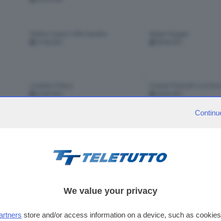
Stefano Cipani a Villa Giardino
Angelo Ruggeri
15-06-2021
08-06-2021
Locanda il Pesco
Cristian Presciutti a La Ruco
25-05-2021
04-05-2021
Continu
visibili 15 punt
pagina
1
di
1
We value your privacy
2
>
artners
store and/or access information on a device, such as cookie