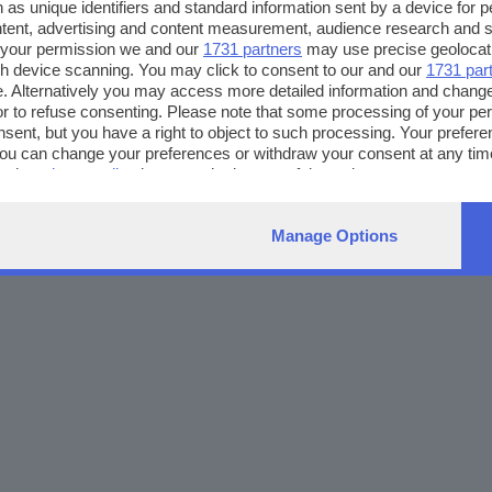
 as unique identifiers and standard information sent by a device for 
ntent, advertising and content measurement, audience research and 
 your permission we and our
1731 partners
may use precise geolocat
ugh device scanning. You may click to consent to our and our
1731 par
. Alternatively you may access more detailed information and chang
or to refuse consenting. Please note that some processing of your p
nsent, but you have a right to object to such processing. Your preferen
You can change your preferences or withdraw your consent at any time
ng the
privacy policy
button at the bottom of the webpage.
Manage Options