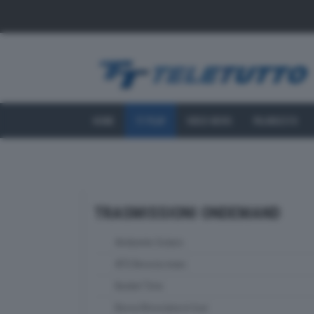
HOME
TT PLAY
VIDEO NEWS
PALINSESTO
TRASMISSIONI ONDEMAND
Ambiente Solaris
ATS Brescia news
Basket Time
Bassa Bresciana in tour