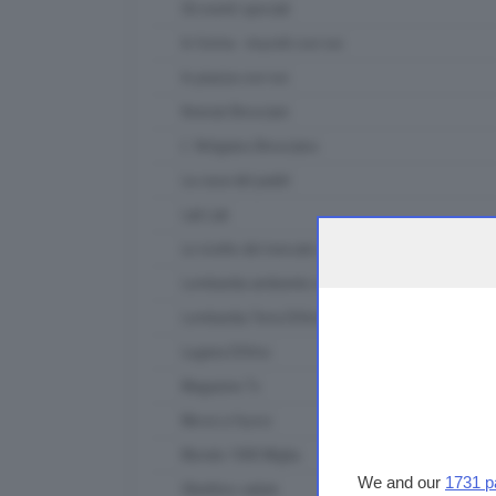
Gli eventi speciali
In forma - muoviti con noi
In piazza con noi
Itinerari Bresciani
L' Artigiano Bresciano
La casa del padel
Lab Lab
Le ricette del mercato contadino
Lombardia ambiente e clima
Lombardia Terra DiVino
Lugana DiVino
Magazine Tv
Messi a fuoco
Mondo 1000 Miglia
We and our
1731 p
Obiettivo salute