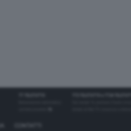
TT TELETUTTO
TT2 TELETUTTO e TT24 TELETUT
Numerazione automatica
Sul canale 16, premere il tasto ros
sul telecomando
16
dotate di Hbb TV connesse a intern
IA
CONTATTI