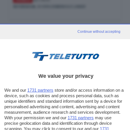
CRONACA
21/03/26
REFERENDUM, SI VOTA DOMENICA E LUNEDÌ
Continue without accepting
We value your privacy
CRONACA
21/03/26
GIORNATA MONDIALE DELL'ACQUA, BRESCIA TRA LE PIÙ CAR...
We and our
1731 partners
store and/or access information on a
device, such as cookies and process personal data, such as
unique identifiers and standard information sent by a device for
personalised advertising and content, advertising and content
measurement, audience research and services development.
With your permission we and our
1731 partners
may use
precise geolocation data and identification through device
scanning. You may click to consent to our and our
1731